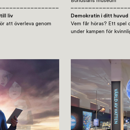
Bohusläns museum
ll liv
Demokratin i ditt huvud
för att överleva genom
Vem får höras? Ett spel 
under kampen för kvinnli