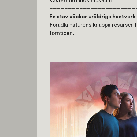
Västernorrlands museum
En stav väcker uråldriga hantverk ti
Förädla naturens knappa resurser 
forntiden.